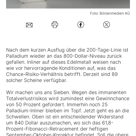
Mein B:O
Foto: Börsenmedien AG
Mein Konto
Nach dem kurzen Ausflug über die 200-Tage-Linie ist
Folgen Sie uns
Palladium
wieder an das 800-Dollar-Niveau zurück
gefallen. Inliner auf dieses Edelmetall weisen nach
wie vor hervorragende Konditionen auf, was das
Kontakt
Chance-Risiko-Verhältnis betrifft. Derzeit sind 89
solcher Scheine verfügbar.
Wir machen uns ans Sieben. Wegen des immanenten
Totalverlustrisikos wird zumindest eine Gewinnchance
von 50 Prozent gefordert. Immerhin noch 25
Palladium-Inliner bleiben im Topf. Jetzt geht es an die
Schwellen. Oben ist ein entscheidender Widerstand
um 840 Dollar auszumachen, wo sich das 61,8-
Prozent-Fibonacci-Retracement der heftigen
September-Oktober-Korrektur befindet. Soll die obere