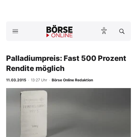
A
ktuelle Ausgabe BÖRSE ONLINE lesen
Börse
News
Palladiumpreis: Fast 500 Prozent
Rendite möglich
Anlageprodukte
11.03.2015
· 13:27 Uhr
·
Börse Online Redaktion
Finanz-Check
Abo & Shop
BO-Musterdepots
Experten