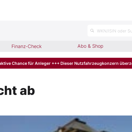
n
WKN/ISIN oder Su
Abo & Shop
Finanz-Check
aktive Chance für Anleger +++ Dieser Nutzfahrzeugkonzern über
cht ab