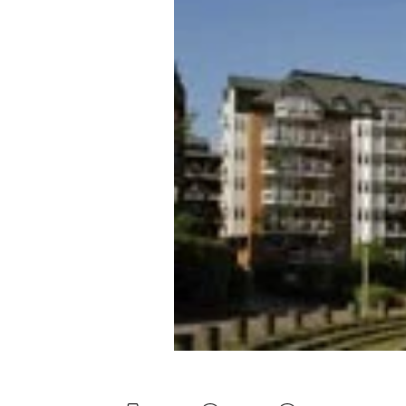
Experten
Mein B:O
Mein Konto
Folgen Sie uns
Kontakt