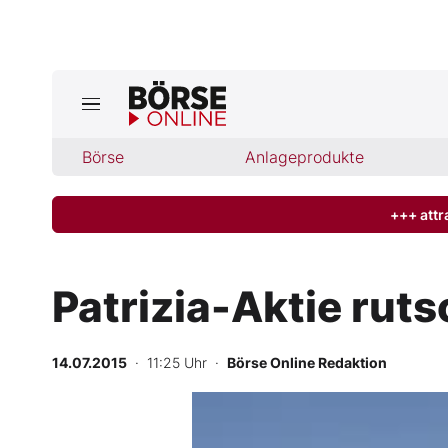
Jetzt a
ktuelle Ausgabe BÖRSE ONLINE lese
Börse
Börse
Anlageprodukte
News
+++ attr
Anlageprodukte
Patrizia-Aktie ruts
Finanz-Check
14.07.2015
· 11:25 Uhr
·
Börse Online Redaktion
Abo & Shop
BO-Musterdepots