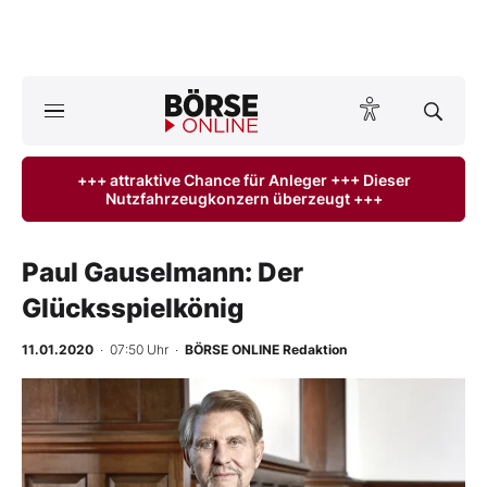
A
ktuelle Ausgabe BÖRSE ONLINE lesen
Börse
+++ attraktive Chance für Anleger +++ Dieser
Nutzfahrzeugkonzern überzeugt +++
News
Anlageprodukte
Paul Gauselmann: Der
Glücksspielkönig
Finanz-Check
11.01.2020
· 07:50 Uhr
·
BÖRSE ONLINE Redaktion
Abo & Shop
BO-Musterdepots
Experten