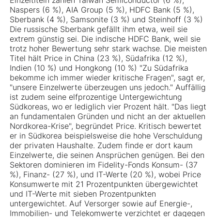
Einzeltiteln zählen Taiwan Semiconductor (6 %),
Naspers (6 %), AIA Group (5 %), HDFC Bank (5 %),
Sberbank (4 %), Samsonite (3 %) und Steinhoff (3 %)
Die russische Sberbank gefällt ihm etwa, weil sie
extrem günstig sei. Die indische HDFC Bank, weil sie
trotz hoher Bewertung sehr stark wachse. Die meisten
Titel hält Price in China (23 %), Südafrika (12 %),
Indien (10 %) und Hongkong (10 %) "Zu Südafrika
bekomme ich immer wieder kritische Fragen", sagt er,
"unsere Einzelwerte überzeugen uns jedoch." Auffällig
ist zudem seine elfprozentige Untergewichtung
Südkoreas, wo er lediglich vier Prozent hält. "Das liegt
an fundamentalen Gründen und nicht an der aktuellen
Nordkorea-Krise", begründet Price. Kritisch bewertet
er in Südkorea beispielsweise die hohe Verschuldung
der privaten Haushalte. Zudem finde er dort kaum
Einzelwerte, die seinen Ansprüchen genügen. Bei den
Sektoren dominieren im Fidelity-Fonds Konsum- (37
%), Finanz- (27 %), und IT-Werte (20 %), wobei Price
Konsumwerte mit 21 Prozentpunkten übergewichtet
und IT-Werte mit sieben Prozentpunkten
untergewichtet. Auf Versorger sowie auf Energie-,
Immobilien- und Telekomwerte verzichtet er dagegen