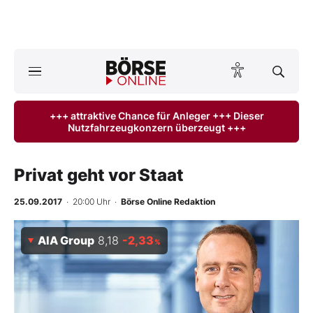
A
ktuelle Ausgabe BÖRSE ONLINE lesen
Börse
+++ attraktive Chance für Anleger +++ Dieser
Nutzfahrzeugkonzern überzeugt +++
News
Anlageprodukte
Privat geht vor Staat
Finanz-Check
25.09.2017
· 20:00 Uhr
·
Börse Online Redaktion
Abo & Shop
AIA Group
8,18
-2,33
%
BO-Musterdepots
Experten