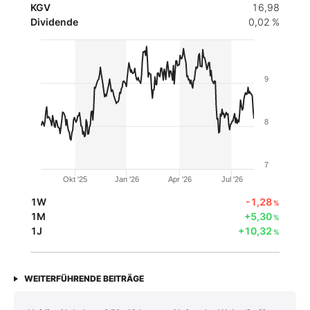
KGV
16,98
Dividende
0,02 %
9
8
7
Okt '25
Jan '26
Apr '26
Jul '26
1W
-1,28
%
1M
+5,30
%
1J
+10,32
%
WEITERFÜHRENDE BEITRÄGE