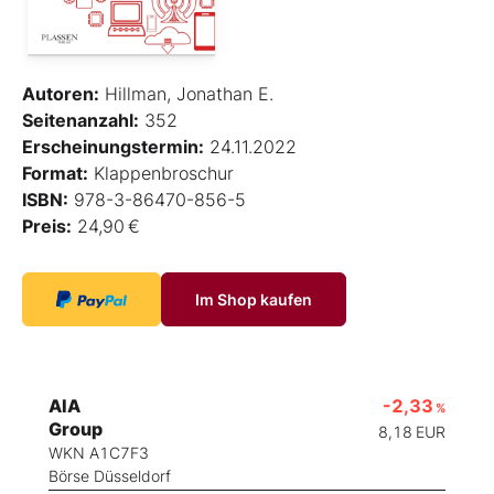
Autoren:
Hillman, Jonathan E.
Seitenanzahl:
352
Erscheinungstermin:
24.11.2022
Format:
Klappenbroschur
ISBN:
978-3-86470-856-5
Preis:
24,90 €
Im Shop kaufen
AIA
-2,33
%
Group
8,18
EUR
WKN A1C7F3
Börse Düsseldorf