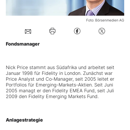
Mein B:O
Foto: Börsenmedien AG
Mein Konto
Fondsmanager
Folgen Sie uns
Nick Price stammt aus Südafrika und arbeitet seit
Kontakt
Januar 1998 für Fidelity in London. Zunächst war
Price Analyst und Co-Manager, seit 2005 leitet er
Portfolios für Emerging-Markets-Aktien. Seit Juni
2005 managt er den Fidelity EMEA Fund, seit Juli
2009 den Fidelity Emerging Markets Fund.
Anlagestrategie