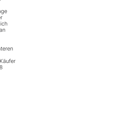
age
r
ich
 an
nteren
 Käufer
58