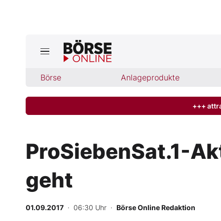
Jetzt a
ktuelle Ausgabe BÖRSE ONLINE lese
Börse
Börse
Anlageprodukte
News
+++ attr
Anlageprodukte
ProSiebenSat.1-Akt
Finanz-Check
geht
Abo & Shop
BO-Musterdepots
01.09.2017
· 06:30 Uhr
·
Börse Online Redaktion