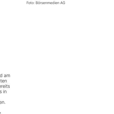
Foto: Börsenmedien AG
nd am
nten
reits
s in
en.
e