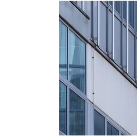
Experten
Mein B:O
Mein Konto
Folgen Sie uns
Kontakt