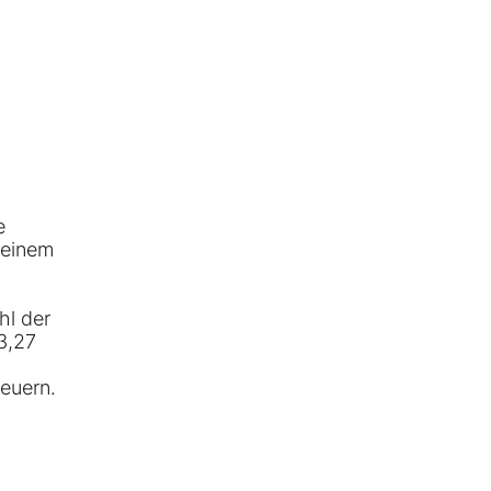
e
 einem
hl der
3,27
euern.