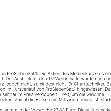
 von
ProSiebenSat.1:
Die Aktien des Medienkonzerns si
d: Der Ausblick für den TV-Werbemarkt wurde nach u
urz jedoch nicht, zumindest nicht für Charttechniker.
Be
tion im Kursverlauf von ProSiebenSat.1 hingewiesen
. Da
seither im Preis verdoppelt - Zeit, um die Gewinne
denken, zumal die Börsen am Mittwoch freundlich start
tie lautete in der Vorwoche 27,83 Euro. Diese Kursmark