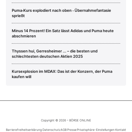
Puma‑Kurs explodiert nach oben ‑ Übernahmefantasie
sprießt
Minus 14 Prozent! Ein Satz lässt Adidas und Puma heute
abschmieren
Thyssen hui, Gerresheimer ... – die besten und
schlechtesten deutschen Aktien 2025
Kursexplosion im MDAX: Das ist der Konzern, der Puma
kaufen will
Copyright © 2026 – BÖRSE ONLINE
Barrierefreiheitserklärung
Datenschutz
AGB
Presse
Privatsphäre-Einstellungen
Kontakt