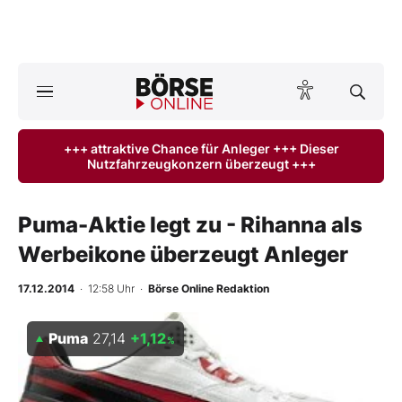
A
ktuelle Ausgabe BÖRSE ONLINE lesen
Börse
+++ attraktive Chance für Anleger +++ Dieser
Nutzfahrzeugkonzern überzeugt +++
News
Anlageprodukte
Puma-Aktie legt zu - Rihanna als
Werbeikone überzeugt Anleger
Finanz-Check
17.12.2014
· 12:58 Uhr
·
Börse Online Redaktion
Abo & Shop
Puma
27,14
+1,12
%
BO-Musterdepots
Experten