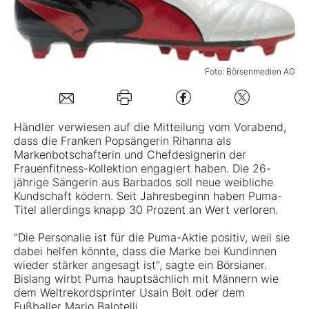
Mein B:O
Foto: Börsenmedien AG
Mein Konto
Folgen Sie uns
Händler verwiesen auf die Mitteilung vom Vorabend,
dass die Franken Popsängerin Rihanna als
Markenbotschafterin und Chefdesignerin der
Kontakt
Frauenfitness-Kollektion engagiert haben. Die 26-
jährige Sängerin aus Barbados soll neue weibliche
Kundschaft ködern. Seit Jahresbeginn haben
Puma-
Titel
allerdings knapp 30 Prozent an Wert verloren.
"Die Personalie ist für die Puma-Aktie positiv, weil sie
dabei helfen könnte, dass die Marke bei Kundinnen
wieder stärker angesagt ist", sagte ein Börsianer.
Bislang wirbt Puma hauptsächlich mit Männern wie
dem Weltrekordsprinter Usain Bolt oder dem
Fußballer Mario Balotelli.