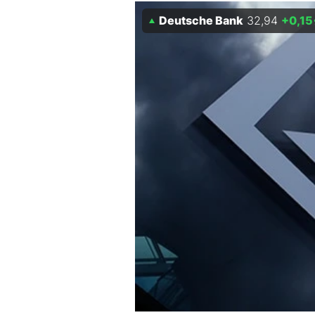
Experten
Deutsche Bank
32,94
+0,15
Mein B:O
Mein Konto
Folgen Sie uns
Kontakt