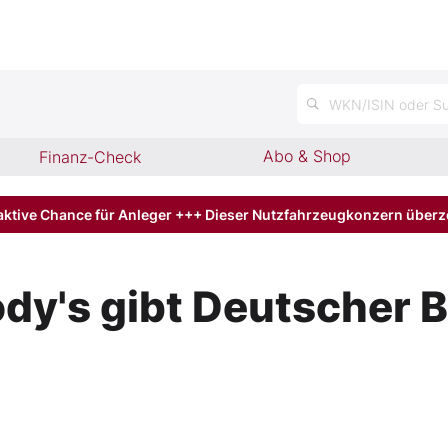
n
WKN/ISIN oder Su
Abo & Shop
Finanz-Check
aktive Chance für Anleger +++ Dieser Nutzfahrzeugkonzern über
dy's gibt Deutscher 