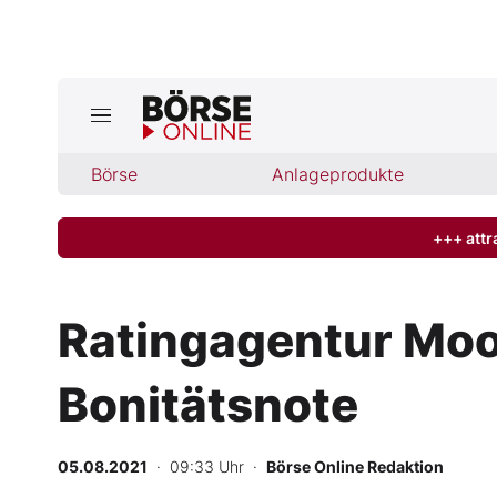
Jetzt a
ktuelle Ausgabe BÖRSE ONLINE lese
Börse
Börse
Anlageprodukte
News
+++ attr
Anlageprodukte
Ratingagentur Moo
Finanz-Check
Bonitätsnote
Abo & Shop
BO-Musterdepots
05.08.2021
· 09:33 Uhr
·
Börse Online Redaktion