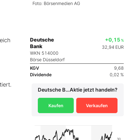
Foto: Börsenmedien AG
Deutsche
+0,15
eich
%
Bank
32,94
EUR
,
WKN 514000
Börse Düsseldorf
KGV
9,68
Dividende
0,02 %
iert.
Deutsche Bank
Aktie jetzt handeln?
Kaufen
Verkaufen
30