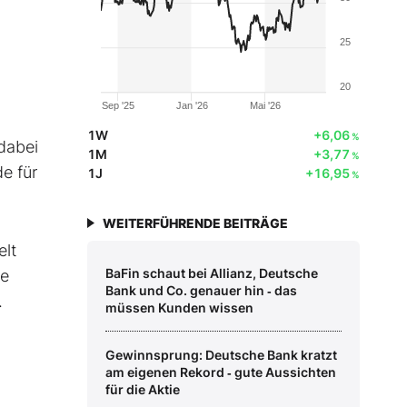
25
20
Sep '25
Jan '26
Mai '26
1W
+6,06
%
 dabei
1M
+3,77
%
e für
1J
+16,95
%
WEITERFÜHRENDE BEITRÄGE
elt
BaFin schaut bei Allianz, Deutsche
he
Bank und Co. genauer hin ‑ das
.
müssen Kunden wissen
Gewinnsprung: Deutsche Bank kratzt
am eigenen Rekord ‑ gute Aussichten
für die Aktie