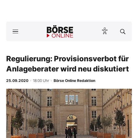
Börse
News
Regulierung: Provisionsverbot für
Anlageprodukte
Anlageberater wird neu diskutiert
Finanz-Check
25.09.2020
· 18:00 Uhr
·
Börse Online Redaktion
Abo & Shop
BO-Musterdepots
Experten
Mein B:O