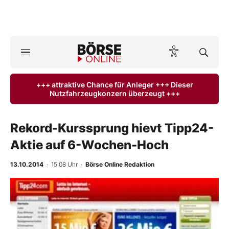
A
ktuelle Ausgabe BÖRSE ONLINE lesen
Börse
+++ attraktive Chance für Anleger +++ Dieser
Nutzfahrzeugkonzern überzeugt +++
News
Anlageprodukte
Rekord-Kurssprung hievt Tipp24-
Aktie auf 6-Wochen-Hoch
Finanz-Check
13.10.2014
· 15:08 Uhr
·
Börse Online Redaktion
Abo & Shop
BO-Musterdepots
Experten