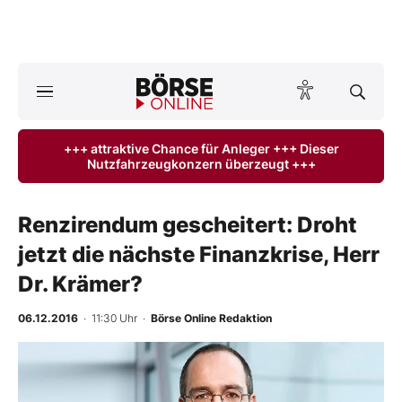
A
ktuelle Ausgabe BÖRSE ONLINE lesen
Börse
+++ attraktive Chance für Anleger +++ Dieser
Nutzfahrzeugkonzern überzeugt +++
News
Anlageprodukte
Renzirendum gescheitert: Droht
jetzt die nächste Finanzkrise, Herr
Finanz-Check
Dr. Krämer?
Abo & Shop
06.12.2016
· 11:30 Uhr
·
Börse Online Redaktion
BO-Musterdepots
Experten