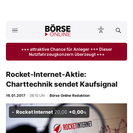
A
ktuelle Ausgabe BÖRSE ONLINE lesen
Börse
+++ attraktive Chance für Anleger +++ Dieser
Nutzfahrzeugkonzern überzeugt +++
News
Anlageprodukte
Rocket-Internet-Aktie:
Charttechnik sendet Kaufsignal
Finanz-Check
16.01.2017
· 08:10 Uhr
·
Börse Online Redaktion
Abo & Shop
Rocket Internet
20,00
+0,00
%
BO-Musterdepots
Experten