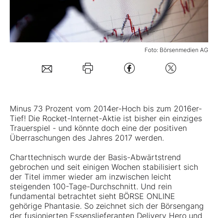
Mein B:O
Foto: Börsenmedien AG
Mein Konto
Folgen Sie uns
Minus 73 Prozent vom 2014er-Hoch bis zum 2016er-
Kontakt
Tief! Die
Rocket-Internet-Aktie
ist bisher ein einziges
Trauerspiel - und könnte doch eine der positiven
Überraschungen des Jahres 2017 werden.
Charttechnisch wurde der Basis-Abwärtstrend
gebrochen und seit einigen Wochen stabilisiert sich
der Titel immer wieder am inzwischen leicht
steigenden 100-Tage-Durchschnitt. Und rein
fundamental betrachtet sieht BÖRSE ONLINE
gehörige Phantasie. So zeichnet sich der Börsengang
der fusionierten Essenslieferanten Delivery Hero und