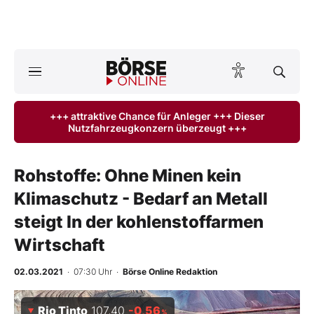
A
ktuelle Ausgabe BÖRSE ONLINE lesen
Börse
+++ attraktive Chance für Anleger +++ Dieser
Nutzfahrzeugkonzern überzeugt +++
News
Anlageprodukte
Rohstoffe: Ohne Minen kein
Klimaschutz - Bedarf an Metall
Finanz-Check
steigt In der kohlenstoffarmen
Abo & Shop
Wirtschaft
BO-Musterdepots
02.03.2021
· 07:30 Uhr
·
Börse Online Redaktion
Experten
Rio Tinto
107,40
-0,56
%