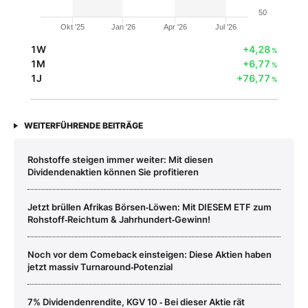
50
Okt '25
Jan '26
Apr '26
Jul '26
1W
+4,28
%
1M
+6,77
%
1J
+76,77
%
WEITERFÜHRENDE BEITRÄGE
Rohstoffe steigen immer weiter: Mit diesen
Dividendenaktien können Sie profitieren
Jetzt brüllen Afrikas Börsen‑Löwen: Mit DIESEM ETF zum
Rohstoff‑Reichtum & Jahrhundert‑Gewinn!
Noch vor dem Comeback einsteigen: Diese Aktien haben
jetzt massiv Turnaround‑Potenzial
7% Dividendenrendite, KGV 10 ‑ Bei dieser Aktie rät