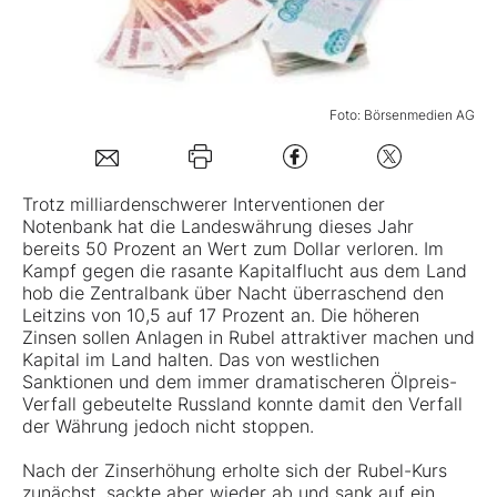
Mein B:O
Foto: Börsenmedien AG
Mein Konto
Folgen Sie uns
Trotz milliardenschwerer Interventionen der
Notenbank hat die Landeswährung dieses Jahr
bereits 50 Prozent an Wert zum Dollar verloren. Im
Kontakt
Kampf gegen die rasante Kapitalflucht aus dem Land
hob die Zentralbank über Nacht überraschend den
Leitzins von 10,5 auf 17 Prozent an. Die höheren
Zinsen sollen Anlagen in Rubel attraktiver machen und
Kapital im Land halten. Das von westlichen
Sanktionen und dem immer dramatischeren Ölpreis-
Verfall gebeutelte Russland konnte damit den Verfall
der Währung jedoch nicht stoppen.
Nach der Zinserhöhung erholte sich der Rubel-Kurs
zunächst, sackte aber wieder ab und sank auf ein