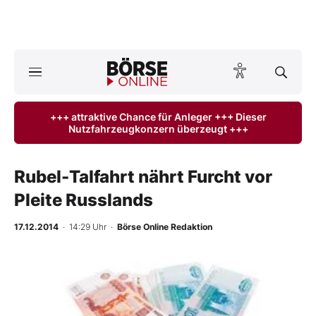
A
ktuelle Ausgabe BÖRSE ONLINE lesen
Börse
+++ attraktive Chance für Anleger +++ Dieser
Nutzfahrzeugkonzern überzeugt +++
News
Anlageprodukte
Rubel-Talfahrt nährt Furcht vor
Pleite Russlands
Finanz-Check
17.12.2014
· 14:29 Uhr
·
Börse Online Redaktion
Abo & Shop
BO-Musterdepots
Experten