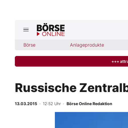
Jetzt a
ktuelle Ausgabe BÖRSE ONLINE lese
Börse
Börse
Anlageprodukte
News
+++ attr
Anlageprodukte
Russische Zentralb
Finanz-Check
13.03.2015
· 12:52 Uhr
·
Börse Online Redaktion
Abo & Shop
BO-Musterdepots