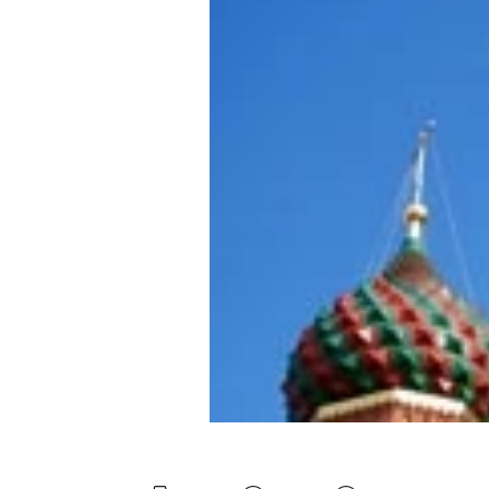
Experten
Mein B:O
Mein Konto
Folgen Sie uns
Kontakt