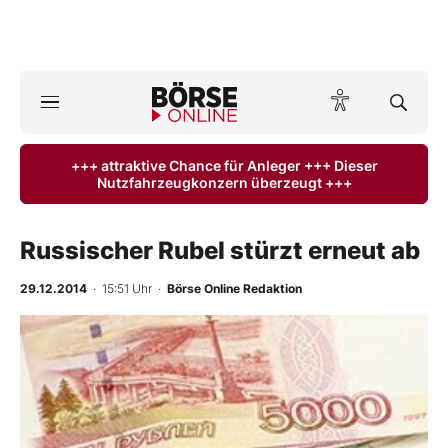
A
ktuelle Ausgabe BÖRSE ONLINE lesen
Börse
+++ attraktive Chance für Anleger +++ Dieser
Nutzfahrzeugkonzern überzeugt +++
News
Anlageprodukte
Russischer Rubel stürzt erneut ab
Finanz-Check
29.12.2014
· 15:51 Uhr
·
Börse Online Redaktion
Abo & Shop
BO-Musterdepots
Experten