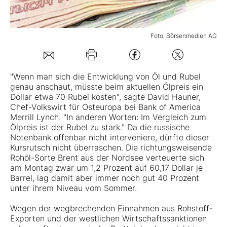
Mein B:O
Foto: Börsenmedien AG
Mein Konto
"Wenn man sich die Entwicklung von Öl und Rubel
genau anschaut, müsste beim aktuellen
Ölpreis
ein
Folgen Sie uns
Dollar etwa 70 Rubel
kosten", sagte David Hauner,
Chef-Volkswirt für Osteuropa bei Bank of America
Merrill Lynch. "In anderen Worten: Im Vergleich zum
Kontakt
Ölpreis ist der Rubel zu stark." Da die russische
Notenbank offenbar nicht interveniere, dürfte dieser
Kursrutsch nicht überraschen. Die richtungsweisende
Rohöl-Sorte Brent aus der Nordsee verteuerte sich
am Montag zwar um 1,2 Prozent auf 60,17 Dollar je
Barrel, lag damit aber immer noch gut 40 Prozent
unter ihrem Niveau vom Sommer.
Wegen der wegbrechenden Einnahmen aus Rohstoff-
Exporten und der westlichen Wirtschaftssanktionen