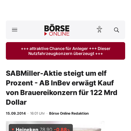
A
ktuelle Ausgabe BÖRSE ONLINE lesen
Börse
+++ attraktive Chance für Anleger +++ Dieser
Nutzfahrzeugkonzern überzeugt +++
News
Anlageprodukte
SABMiller-Aktie steigt um elf
Prozent - AB InBev erwägt Kauf
Finanz-Check
von Brauereikonzern für 122 Mrd
Abo & Shop
Dollar
BO-Musterdepots
15.09.2014
· 16:01 Uhr
·
Börse Online Redaktion
Experten
Heineken
78,90
-0,88
%