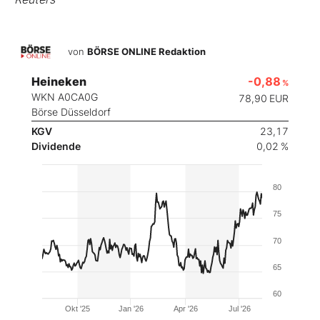
von
BÖRSE ONLINE Redaktion
Heineken
-0,88
%
WKN A0CA0G
78,90
EUR
Börse Düsseldorf
KGV
23,17
Dividende
0,02 %
80
75
70
65
60
Okt '25
Jan '26
Apr '26
Jul '26