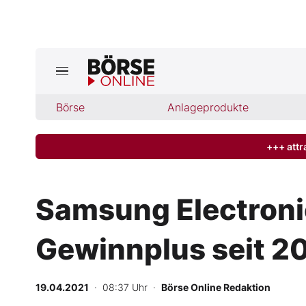
Jetzt a
ktuelle Ausgabe BÖRSE ONLINE lese
Börse
Börse
Anlageprodukte
News
+++ attr
Anlageprodukte
Samsung Electronic
Finanz-Check
Gewinnplus seit 2
Abo & Shop
BO-Musterdepots
19.04.2021
· 08:37 Uhr
·
Börse Online Redaktion