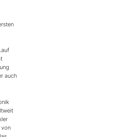
ersten
Lauf
t
sung
er auch
onik
tweit
ler
t von
das