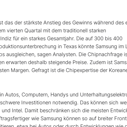
st das der stärkste Anstieg des Gewinns während des 
m vierten Quartal mit dem traditionell starken
ndiz für ein starkes Gesamtjahr. Die auf 300 bis 400
Produktionsunterbrechung in Texas könnte Samsung im 
ps ausgleichen, sagen Analysten. Die Chipnachfrage is
rten erwarten deshalb steigende Preise. Zudem ist Sam
ten Margen. Gefragt ist die Chipexpertise der Korean
ps in Autos, Computern, Handys und Unterhaltungselektr
nschwere Investitionen notwendig. Das können sich wel
und Intel. Damit beschränken sich die meisten Entwick
uftragsfertiger wie Samsung können so auf breiter Fron
fitieren, etwa bei Autos oder durch Entwicklungen wie 