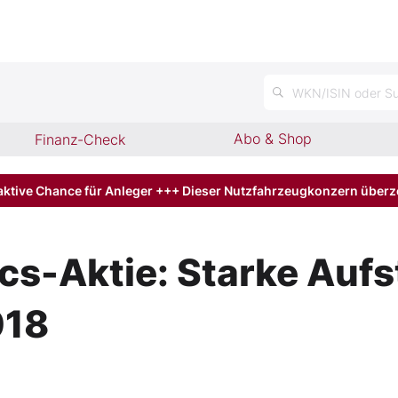
n
WKN/ISIN oder Su
Abo & Shop
Finanz-Check
aktive Chance für Anleger +++ Dieser Nutzfahrzeugkonzern über
s-Aktie: Starke Aufs
018