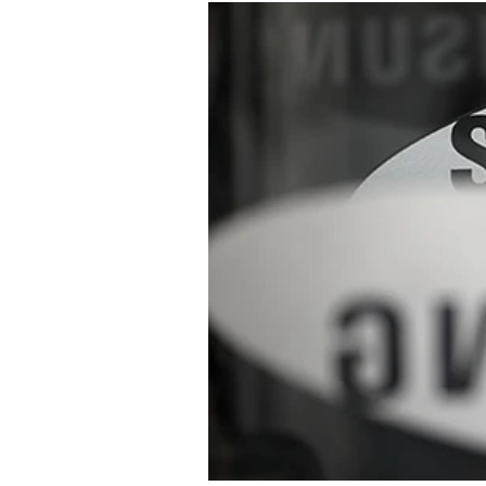
Experten
Mein B:O
Mein Konto
Folgen Sie uns
Kontakt