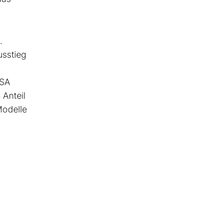
.
usstieg
USA
 Anteil
Modelle