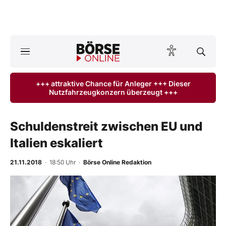
A
ktuelle Ausgabe BÖRSE ONLINE lesen
Börse
+++ attraktive Chance für Anleger +++ Dieser
Nutzfahrzeugkonzern überzeugt +++
News
Anlageprodukte
Schuldenstreit zwischen EU und
Italien eskaliert
Finanz-Check
21.11.2018
· 18:50 Uhr
·
Börse Online Redaktion
Abo & Shop
BO-Musterdepots
Experten