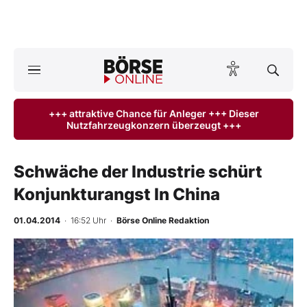
A
ktuelle Ausgabe BÖRSE ONLINE lesen
Börse
+++ attraktive Chance für Anleger +++ Dieser
Nutzfahrzeugkonzern überzeugt +++
News
Anlageprodukte
Schwäche der Industrie schürt
Konjunkturangst In China
Finanz-Check
01.04.2014
· 16:52 Uhr
·
Börse Online Redaktion
Abo & Shop
BO-Musterdepots
Experten