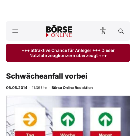
A
ktuelle Ausgabe BÖRSE ONLINE lesen
Börse
+++ attraktive Chance für Anleger +++ Dieser
Nutzfahrzeugkonzern überzeugt +++
News
Anlageprodukte
Schwächeanfall vorbei
Finanz-Check
06.05.2014
· 11:06 Uhr
·
Börse Online Redaktion
Abo & Shop
BO-Musterdepots
Experten