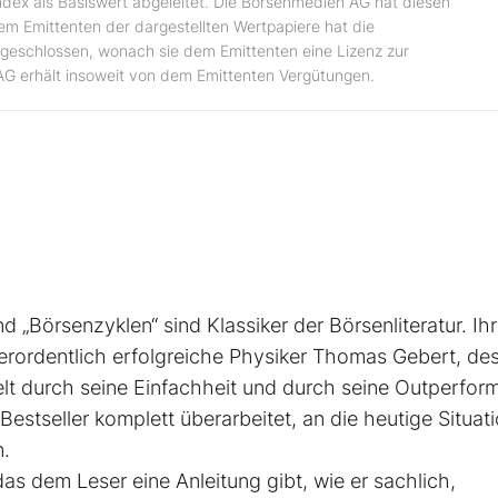
ndex als Basiswert abgeleitet. Die Börsenmedien AG hat diesen
dem Emittenten der dargestellten Wertpapiere hat die
geschlossen, wonach sie dem Emittenten eine Lizenz zur
AG erhält insoweit von dem Emittenten Vergütungen.
nd „Börsenzyklen“ sind Klassiker der Börsen­literatur. Ih
ßerordentlich erfolgreiche Physiker Thomas Gebert, de
elt durch seine Einfachheit und durch seine Outperfo
st­seller komplett überarbeitet, an die heutige ­Situat
n.
as dem Leser eine Anleitung gibt, wie er sachlich,