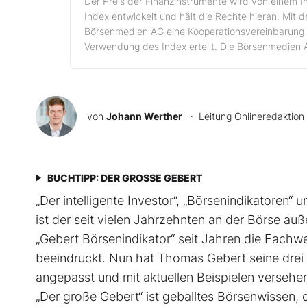
Der Preis der Finanzinstrumente wird von einem I
Index entwickelt und hält die Rechte hieran. Mit 
Börsenmedien AG eine Kooperationsvereinbarung 
Verwendung des Index erteilt. Die Börsenmedien 
von
Johann Werther
· Leitung Onlineredaktion
BUCHTIPP: DER GROSSE GEBERT
„Der intelligente Investor“, „Börsenindikatoren“ u
ist der seit vielen Jahrzehnten an der Börse au
„Gebert Börsenindikator“ seit Jahren die Fachw
beeindruckt. Nun hat Thomas Gebert seine drei Be
angepasst und mit aktuellen Beispielen ver­sehe
„Der große Gebert“ ist geballtes Börsenwissen, d