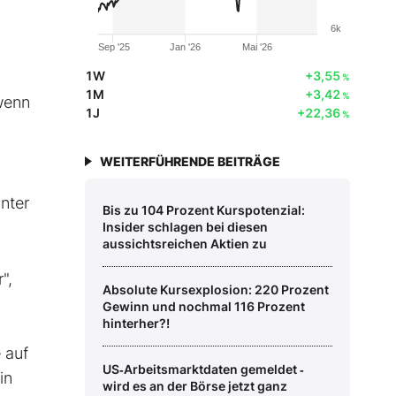
6k
Sep '25
Jan '26
Mai '26
1W
+3,55
%
1M
+3,42
%
 wenn
1J
+22,36
%
.
WEITERFÜHRENDE BEITRÄGE
nter
Bis zu 104 Prozent Kurspotenzial:
Insider schlagen bei diesen
aussichtsreichen Aktien zu
",
Absolute Kursexplosion: 220 Prozent
Gewinn und nochmal 116 Prozent
hinterher?!
 auf
US‑Arbeitsmarktdaten gemeldet ‑
in
wird es an der Börse jetzt ganz