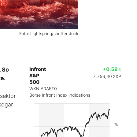
Foto: Lightspring/shutterstock
Infront
+0,59
. So
%
S&P
7.756,40
XXP
te.
500
WKN A0AET0
Börse Infront Index Indications
zsektor
 sogar
7k