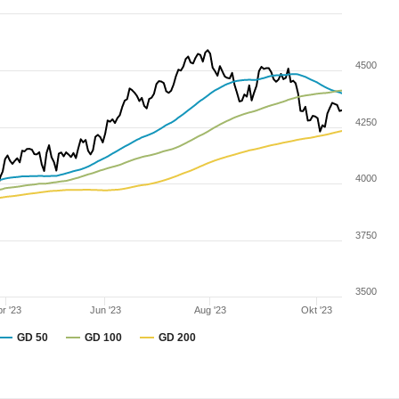
4500
4250
4000
3750
3500
r '23
Jun '23
Aug '23
Okt '23
GD 50
GD 100
GD 200