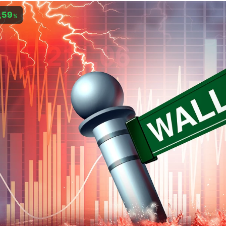
,59
%