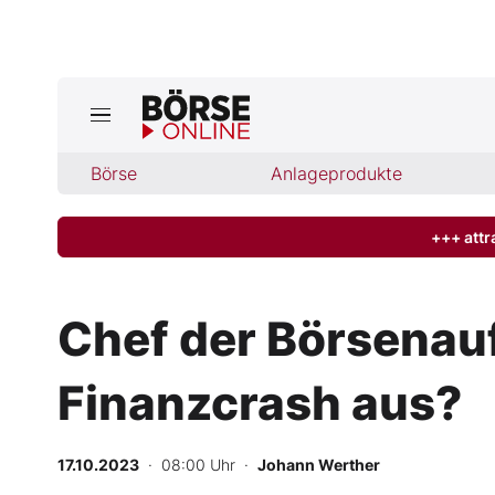
Jetzt a
ktuelle Ausgabe BÖRSE ONLINE lese
Börse
Börse
Anlageprodukte
News
+++ attr
Anlageprodukte
Chef der Börsenauf
Finanz-Check
Finanzcrash aus?
Abo & Shop
BO-Musterdepots
17.10.2023
· 08:00 Uhr
·
Johann Werther