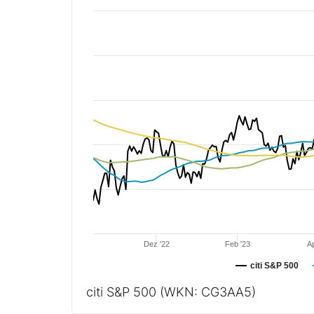
Dez '22
Feb '23
Ap
citi S&P 500
citi S&P 500
(WKN: CG3AA5)