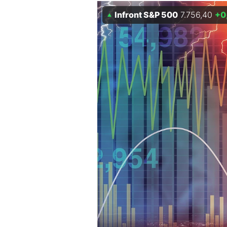
Experten
Infront S&P 500
7.756,40
+0
Mein B:O
Mein Konto
Folgen Sie uns
Kontakt