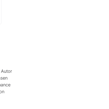
r Autor
ssen
rmance
ion