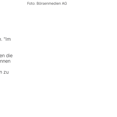
Foto: Börsenmedien AG
. "Im
en die
innen
n zu