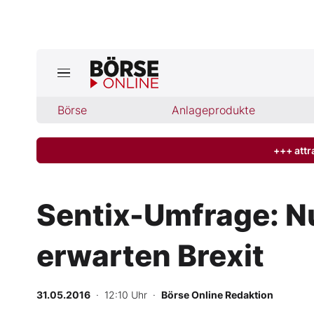
Börse
Börse
Anlageprodukte
News
Anlageprodukte
+++ attr
Finanz-Check
Sentix-Umfrage: Nu
Abo & Shop
erwarten Brexit
BO-Musterdepots
31.05.2016
· 12:10 Uhr
·
Börse Online Redaktion
Experten