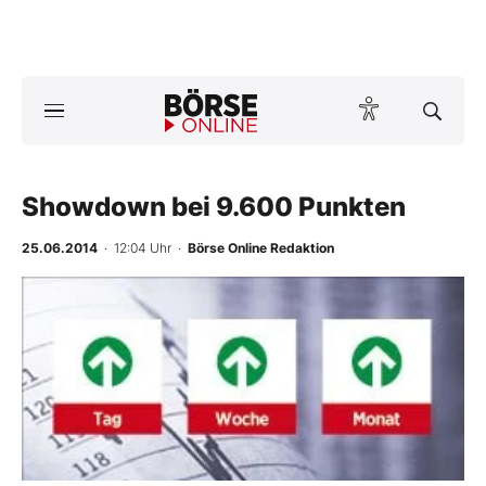
Börse
News
Showdown bei 9.600 Punkten
Anlageprodukte
25.06.2014
· 12:04 Uhr
·
Börse Online Redaktion
Finanz-Check
Abo & Shop
BO-Musterdepots
Experten
Mein B:O