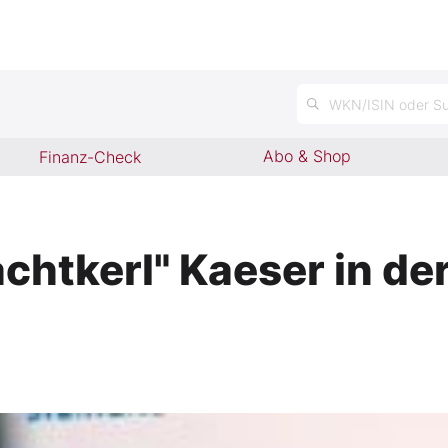
n
WKN/ISIN oder Su
Abo & Shop
Finanz-Check
chtkerl" Kaeser in der