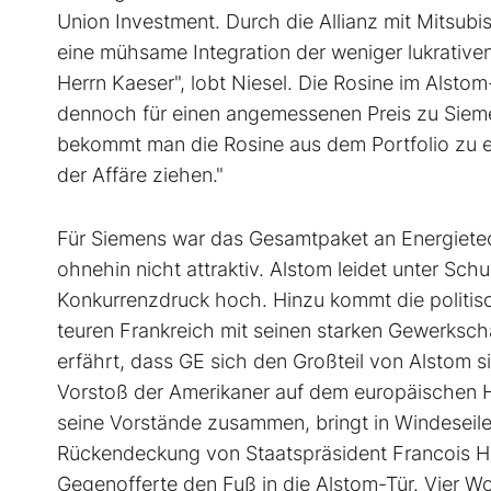
Union Investment. Durch die Allianz mit Mitsub
eine mühsame Integration der weniger lukrativen
Herrn Kaeser", lobt Niesel. Die Rosine im Alstom
dennoch für einen angemessenen Preis zu Siemen
bekommt man die Rosine aus dem Portfolio zu 
der Affäre ziehen."
Für Siemens war das Gesamtpaket an Energietech
ohnehin nicht attraktiv. Alstom leidet unter Sch
Konkurrenzdruck hoch. Hinzu kommt die politisc
teuren Frankreich mit seinen starken Gewerksch
erfährt, dass GE sich den Großteil von Alstom s
Vorstoß der Amerikaner auf dem europäischen H
seine Vorstände zusammen, bringt in Windeseile d
Rückendeckung von Staatspräsident Francois Ho
Gegenofferte den Fuß in die Alstom-Tür. Vier W