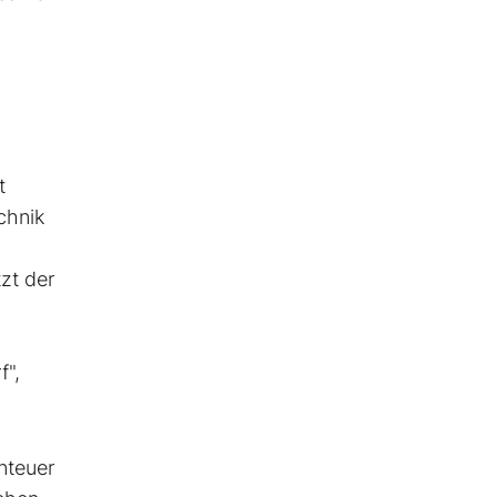
t
chnik
zt der
f",
nteuer