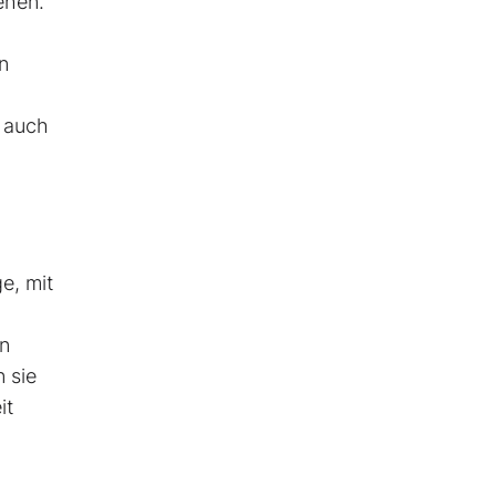
ehen.
n
e auch
e, mit
an
 sie
it