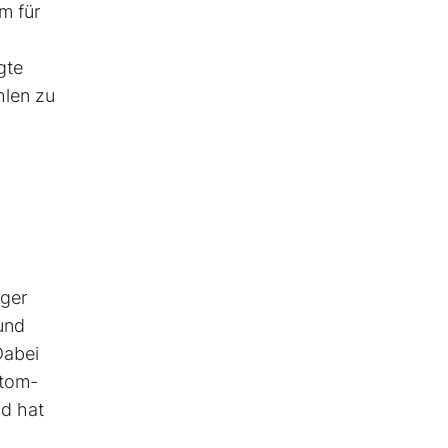
m für
gte
hlen zu
iger
und
Dabei
stom-
nd hat