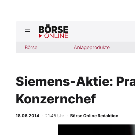
Jetzt a
ktuelle Ausgabe BÖRSE ONLINE lese
Börse
Börse
Anlageprodukte
News
Siemens-Aktie: Pra
Anlageprodukte
Konzernchef
Finanz-Check
Abo & Shop
18.06.2014
· 21:45 Uhr
·
Börse Online Redaktion
BO-Musterdepots