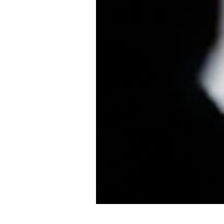
Experten
Mein B:O
Mein Konto
Folgen Sie uns
Kontakt