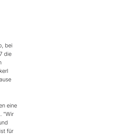
, bei
7 die
n
kerl
Hause
en eine
. "Wir
 und
st für