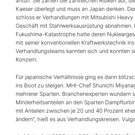
antun. Sie zählen die zahlreichen Risiken auf, 
Kaeser überlegt und muss an Japan denken. Der 
schloss er Verhandlungen mit Mitsubishi Heavy 
Geschäft mit Stahlwerksausrüstung abnahmen. E
Fukushima-Katastrophe hatte deren Nukleargesc
mit seiner konventionellen Kraftwerkstechnik in
Verhandlungsteams kannten sich und konnten s
Konzern.
Für japanische Verhältnisse ging es dann blitz
ins Boot zu steigen. MHI-Chef Shunichi Miyanag
mehrerer Sparten. Branchenexperten wundern si
Minderheitsanteilen an den Sparten Dampfturbin
mit Anteilen zwischen je 20 und 40 Prozent eher 
ändern", hieß es aus Verhandlungskreisen. Vulgo