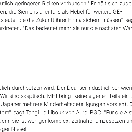
tlich geringeren Risiken verbunden." Er hält sich zude
pen, die Siemens allenfalls als Hebel für weitere GE-
leute, die die Zukunft ihrer Firma sichern müssen", sa
rdneten. "Das bedeutet mehr als nur die nächsten Wa
dlich durchsetzen wird. Der Deal sei industriell schwier
ir sind skeptisch. MHI bringt keine eigenen Teile ein 
ie Japaner mehrere Minderheitsbeteiligungen vorsieht. 
lstom", sagt Tangi Le Liboux von Aurel BGC. "Für die Al
. Denn sie ist weniger komplex, zeitnäher umzusetzen u
ger Niesel.