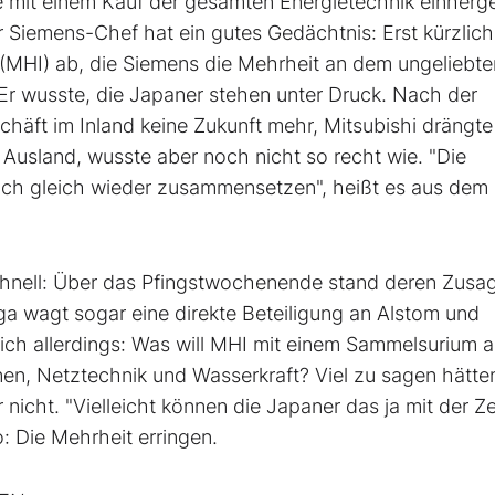
die mit einem Kauf der gesamten Energietechnik einherg
Siemens-Chef hat ein gutes Gedächtnis: Erst kürzlich
(MHI) ab, die Siemens die Mehrheit an dem ungeliebte
r wusste, die Japaner stehen unter Druck. Nach der
häft im Inland keine Zukunft mehr, Mitsubishi drängt
s Ausland, wusste aber noch nicht so recht wie. "Die
ich gleich wieder zusammensetzen", heißt es aus dem
schnell: Über das Pfingstwochenende stand deren Zusag
a wagt sogar eine direkte Beteiligung an Alstom und
ch allerdings: Was will MHI mit einem Sammelsurium 
en, Netztechnik und Wasserkraft? Viel zu sagen hätten
nicht. "Vielleicht können die Japaner das ja mit der Ze
: Die Mehrheit erringen.