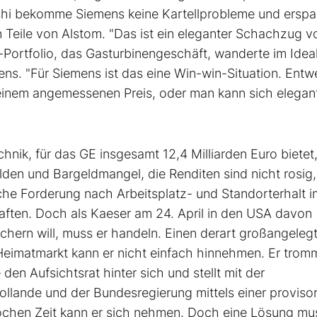
ishi bekomme Siemens keine Kartellprobleme und erspa
 Teile von Alstom. "Das ist ein eleganter Schachzug v
-Portfolio, das Gasturbinengeschäft, wanderte im Ideal
s. "Für Siemens ist das eine Win-win-Situation. Entw
einem angemessenen Preis, oder man kann sich elegan
nik, für das GE insgesamt 12,4 Milliarden Euro bietet
ulden und Bargeldmangel, die Renditen sind nicht rosig,
he Forderung nach Arbeitsplatz- und Standorterhalt i
aften. Doch als Kaeser am 24. April in den USA davon
ichern will, muss er handeln. Einen derart großangeleg
eimatmarkt kann er nicht einfach hinnehmen. Er tromm
en Aufsichtsrat hinter sich und stellt mit der
llande und der Bundesregierung mittels einer proviso
ochen Zeit kann er sich nehmen. Doch eine Lösung mus