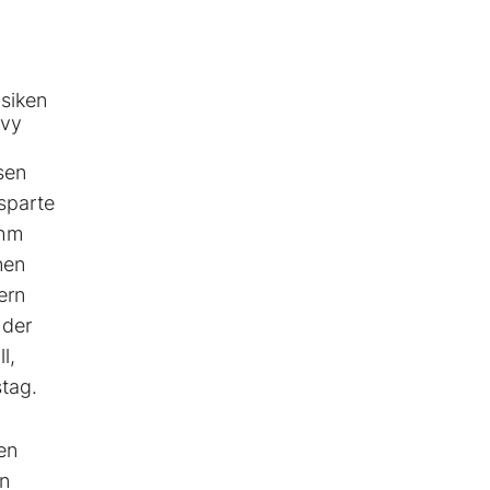
isiken
avy
sen
sparte
ihm
nen
ern
 der
l,
tag.
en
on