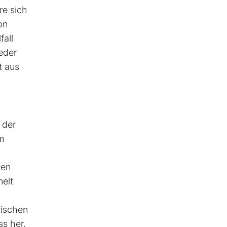
re sich
on
fall
eder
t aus
,
 der
m
ten
elt
rischen
s her.