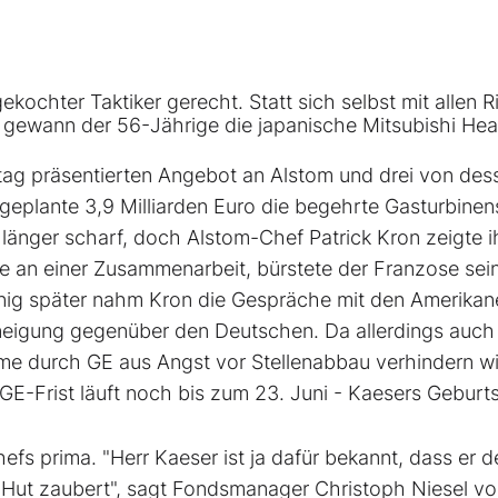
kochter Taktiker gerecht. Statt sich selbst mit allen R
 gewann der 56-Jährige die japanische Mitsubishi He
ag präsentierten Angebot an Alstom und drei von des
eplante 3,9 Milliarden Euro die begehrte Gasturbinen
länger scharf, doch Alstom-Chef Patrick Kron zeigte 
sse an einer Zusammenarbeit, bürstete der Franzose sei
nig später nahm Kron die Gespräche mit den Amerikan
neigung gegenüber den Deutschen. Da allerdings auch
me durch GE aus Angst vor Stellenabbau verhindern wil
-Frist läuft noch bis zum 23. Juni - Kaesers Geburts
fs prima. "Herr Kaeser ist ja dafür bekannt, dass er d
Hut zaubert", sagt Fondsmanager Christoph Niesel v