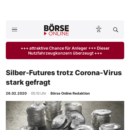
A
ktuelle Ausgabe BÖRSE ONLINE lesen
Börse
+++ attraktive Chance für Anleger +++ Dieser
Nutzfahrzeugkonzern überzeugt +++
News
Anlageprodukte
Silber-Futures trotz Corona-Virus
stark gefragt
Finanz-Check
26.02.2020
· 05:10 Uhr
·
Börse Online Redaktion
Abo & Shop
BO-Musterdepots
Experten