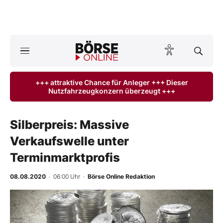
A
ktuelle Ausgabe BÖRSE ONLINE lesen
Börse
+++ attraktive Chance für Anleger +++ Dieser
Nutzfahrzeugkonzern überzeugt +++
News
Anlageprodukte
Silberpreis: Massive
Verkaufswelle unter
Finanz-Check
Terminmarktprofis
Abo & Shop
08.08.2020
· 06:00 Uhr
·
Börse Online Redaktion
BO-Musterdepots
Experten