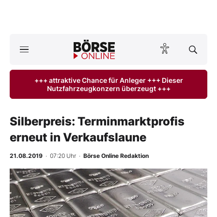
A
ktuelle Ausgabe BÖRSE ONLINE lesen
Börse
+++ attraktive Chance für Anleger +++ Dieser
Nutzfahrzeugkonzern überzeugt +++
News
Anlageprodukte
Silberpreis: Terminmarktprofis
erneut in Verkaufslaune
Finanz-Check
21.08.2019
· 07:20 Uhr
·
Börse Online Redaktion
Abo & Shop
-
%
BO-Musterdepots
Experten