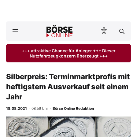
A
ktuelle Ausgabe BÖRSE ONLINE lesen
Börse
+++ attraktive Chance für Anleger +++ Dieser
Nutzfahrzeugkonzern überzeugt +++
News
Anlageprodukte
Silberpreis: Terminmarktprofis mit
heftigstem Ausverkauf seit einem
Finanz-Check
Jahr
Abo & Shop
18.08.2021
· 08:59 Uhr
·
Börse Online Redaktion
BO-Musterdepots
Experten