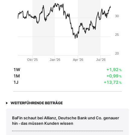
30
25
20
Okt '25
Jan '26
Apr '26
Jul '26
1W
+1,92
%
1M
+0,99
%
1J
+13,72
%
WEITERFÜHRENDE BEITRÄGE
BaFin schaut bei Allianz, Deutsche Bank und Co. genauer
hin ‑ das müssen Kunden wissen