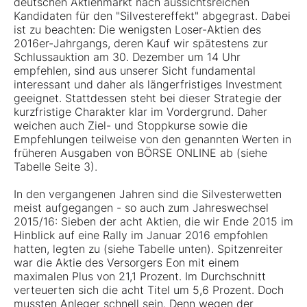
deutschen Aktienmarkt nach aussichtsreichen
Kandidaten für den "Silvestereffekt" abgegrast. Dabei
ist zu beachten: Die wenigsten Loser-Aktien des
2016er-Jahrgangs, deren Kauf wir spätestens zur
Schlussauktion am 30. Dezember um 14 Uhr
empfehlen, sind aus unserer Sicht fundamental
interessant und daher als längerfristiges Investment
geeignet. Stattdessen steht bei dieser Strategie der
kurzfristige Charakter klar im Vordergrund. Daher
weichen auch Ziel- und Stoppkurse sowie die
Empfehlungen teilweise von den genannten Werten in
früheren Ausgaben von BÖRSE ONLINE ab (siehe
Tabelle Seite 3).
In den vergangenen Jahren sind die Silvesterwetten
meist aufgegangen - so auch zum Jahreswechsel
2015/16: Sieben der acht Aktien, die wir Ende 2015 im
Hinblick auf eine Rally im Januar 2016 empfohlen
hatten, legten zu (siehe Tabelle unten). Spitzenreiter
war die Aktie des Versorgers Eon mit einem
maximalen Plus von 21,1 Prozent. Im Durchschnitt
verteuerten sich die acht Titel um 5,6 Prozent. Doch
mussten Anleger schnell sein. Denn wegen der