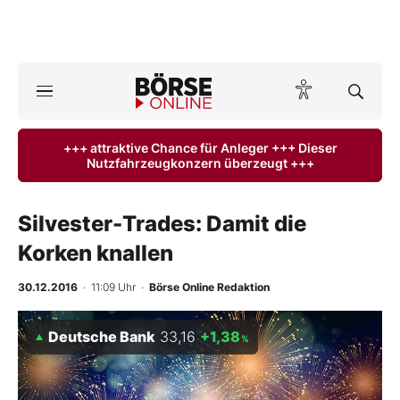
A
ktuelle Ausgabe BÖRSE ONLINE lesen
Börse
+++ attraktive Chance für Anleger +++ Dieser
Nutzfahrzeugkonzern überzeugt +++
News
Anlageprodukte
Silvester-Trades: Damit die
Korken knallen
Finanz-Check
30.12.2016
· 11:09 Uhr
·
Börse Online Redaktion
Abo & Shop
Deutsche Bank
33,16
+1,38
%
BO-Musterdepots
Experten