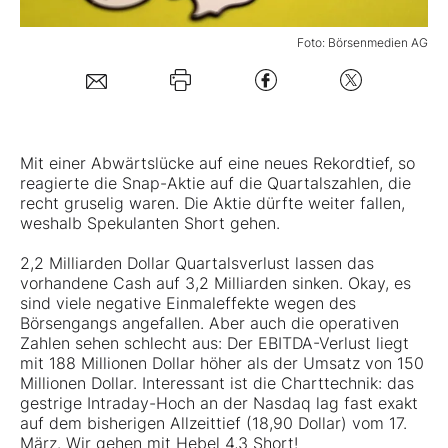
Mein B:O
Foto: Börsenmedien AG
Mein Konto
Mit einer Abwärtslücke auf eine neues Rekordtief, so
Folgen Sie uns
reagierte die
Snap-Aktie
auf die Quartalszahlen, die
recht gruselig waren. Die Aktie dürfte weiter fallen,
weshalb Spekulanten Short gehen.
Kontakt
2,2 Milliarden Dollar Quartalsverlust lassen das
vorhandene Cash auf 3,2 Milliarden sinken. Okay, es
sind viele negative Einmaleffekte wegen des
Börsengangs angefallen. Aber auch die operativen
Zahlen sehen schlecht aus: Der EBITDA-Verlust liegt
mit 188 Millionen Dollar höher als der Umsatz von 150
Millionen Dollar. Interessant ist die Charttechnik: das
gestrige Intraday-Hoch an der Nasdaq lag fast exakt
auf dem bisherigen Allzeittief (18,90 Dollar) vom 17.
März. Wir gehen mit Hebel 4,3 Short!