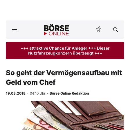
A
ktuelle Ausgabe BÖRSE ONLINE lesen
Börse
+++ attraktive Chance für Anleger +++ Dieser
Nutzfahrzeugkonzern überzeugt +++
News
Anlageprodukte
So geht der Vermögensaufbau mit
Geld vom Chef
Finanz-Check
19.03.2018
· 04:10 Uhr
·
Börse Online Redaktion
Abo & Shop
BO-Musterdepots
Experten