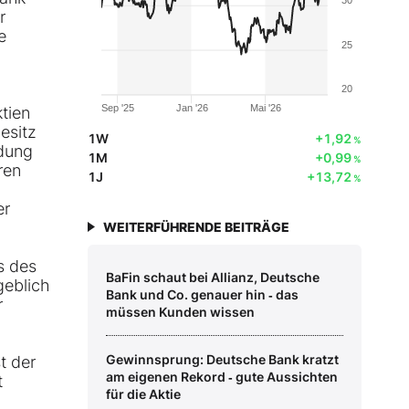
r
e
25
20
tien
Sep '25
Jan '26
Mai '26
esitz
1W
+1,92
%
dung
1M
+0,99
%
ren
1J
+13,72
%
er
WEITERFÜHRENDE BEITRÄGE
s des
BaFin schaut bei Allianz, Deutsche
geblich
Bank und Co. genauer hin ‑ das
r
müssen Kunden wissen
Gewinnsprung: Deutsche Bank kratzt
t der
am eigenen Rekord ‑ gute Aussichten
t
für die Aktie