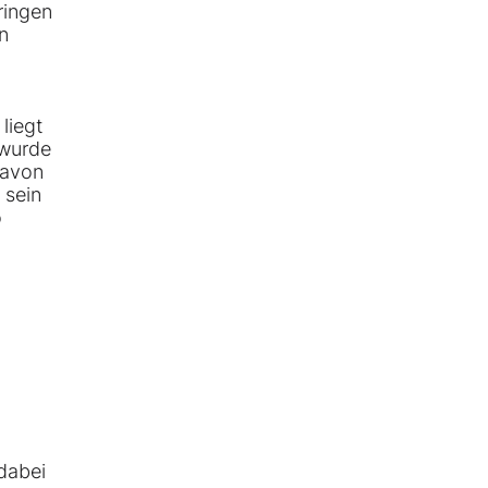
ringen
n
liegt
 wurde
davon
 sein
o
 dabei