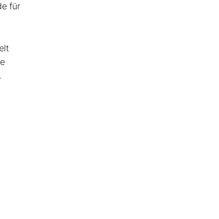
e für
elt
he
.