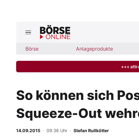
Börse
Börse
Anlageprodukte
News
Anlageprodukte
+++ attr
Finanz-Check
So können sich Pos
Abo & Shop
Squeeze-Out wehr
BO-Musterdepots
14.09.2015
· 09:36 Uhr
·
Stefan Rullkötter
Experten