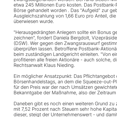
etwa 245 Millionen Euro kosten. Das Postbank-P
Börse gehandelt worden . Das "Aufgeld" zur geb
Ausgleichszahlung von 1,66 Euro pro Anteil, di
überwiesen wurde.
"Herausgedrängten Anlegern sollte ein Bonus g
zeichnen", fordert Daniela Bergdolt, Vizepräsid
(DSW). Wer gegen den Zwangsrauswurf gestimm
überprüfen lassen. Betroffene Postbank-Aktionä
beim zuständigen Landgericht einleiten. "Von e
profitieren alle freien Aktionäre - auch solche, d
Rechtsanwalt Klaus Nieding.
Ein möglicher Ansatzpunkt: Das Pflichtangebot
Börsenhandelstags, an dem die Squeeze-out-Pl
für den Preis war der nach Umsätzen gewichtete
Bekanntgabe der Maßnahme, also der Zeitraum v
Daneben gibt es noch einen weiteren Grund zu zw
mit 7,52 Prozent nach Steuern sehr hohe Kapital
dieser, steigt der Unternehmenswert - und dami