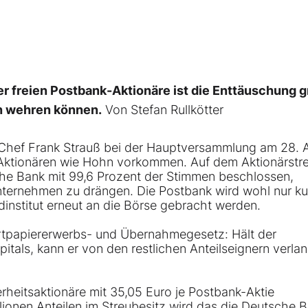
freien Postbank-Aktionäre ist die Enttäuschung g
en wehren können.
Von Stefan Rullkötter
k-Chef Frank Strauß bei der Hauptversammlung am 28. 
Aktionären wie Hohn vorkommen. Auf dem Aktionärstre
che Bank mit 99,6 Prozent der Stimmen beschlossen,
nternehmen zu drängen. Die Postbank wird wohl nur ku
eldinstitut erneut an die Börse gebracht werden.
tpapiererwerbs- und Übernahmegesetz: Hält der
tals, kann er von den restlichen Anteilseignern verla
eitsaktionäre mit 35,05 Euro je Postbank-Aktie
ionen Anteilen im Streubesitz wird das die Deutsche 