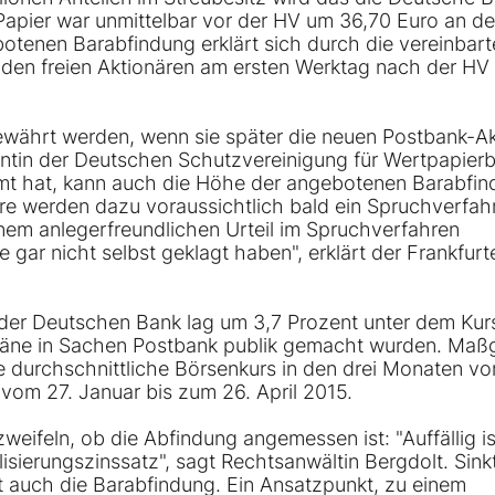
apier war unmittelbar vor der HV um 36,70 Euro an de
otenen Barabfindung erklärt sich durch die vereinbart
e den freien Aktionären am ersten Werktag nach der HV
ewährt werden, wenn sie später die neuen Postbank-Ak
entin der Deutschen Schutzvereinigung für Wertpapierb
t hat, kann auch die Höhe der angebotenen Barabfin
re werden dazu voraussichtlich bald ein Spruchverfah
inem anlegerfreundlichen Urteil im Spruchverfahren
ie gar nicht selbst geklagt haben", erklärt der Frankfurt
 der Deutschen Bank lag um 3,7 Prozent unter dem Kur
äne in Sachen Postbank publik gemacht wurden. Maß
 durchschnittliche Börsenkurs in den drei Monaten vo
om 27. Januar bis zum 26. April 2015.
eifeln, ob die Abfindung angemessen ist: "Auffällig is
isierungszinssatz", sagt Rechtsanwältin Bergdolt. Sink
t auch die Barabfindung. Ein Ansatzpunkt, zu einem