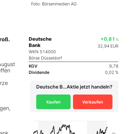
Foto: Börsenmedien AG
Deutsche
+0,81
roß.
%
Bank
32,94
EUR
WKN 514000
Börse Düsseldorf
August
KGV
9,78
ffen
Dividende
0,02 %
rze
Deutsche Bank
Aktie jetzt handeln?
Kaufen
Verkaufen
ngen,
Bank
30