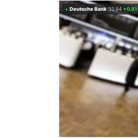
Deutsche Bank
32,94
+0,81
Mein B:O
Mein Konto
Folgen Sie uns
Kontakt