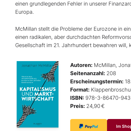
einen grundlegenden Fehler in unserer Finanzar
Europa.
McMillan stellt die Probleme der Eurozone in 
einen radikalen, aber durchdachten Reformvorsc
Gesellschaft im 21. Jahrhundert bewahren will,
Autoren:
McMillan, Jona
Seitenanzahl:
208
Erscheinungstermin:
18
Format:
Klappenbroschu
ISBN:
978-3-86470-943
Preis:
24,90 €
Im Sho