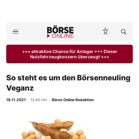
A
ktuelle Ausgabe BÖRSE ONLINE lesen
Börse
+++ attraktive Chance für Anleger +++ Dieser
Nutzfahrzeugkonzern überzeugt +++
News
Anlageprodukte
So steht es um den Börsenneuling
Veganz
Finanz-Check
18.11.2021
· 13:40 Uhr
·
Börse Online Redaktion
Abo & Shop
BO-Musterdepots
Experten