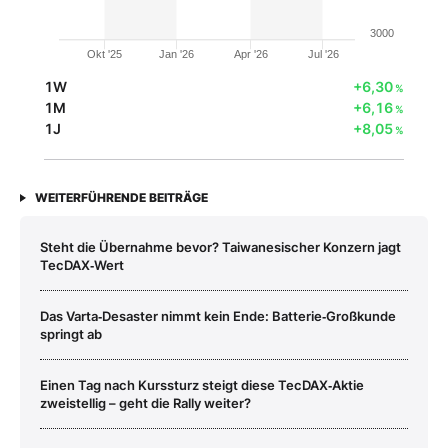
3000
Okt '25
Jan '26
Apr '26
Jul '26
1W
+6,30
%
1M
+6,16
%
1J
+8,05
%
WEITERFÜHRENDE BEITRÄGE
Steht die Übernahme bevor? Taiwanesischer Konzern jagt
TecDAX‑Wert
Das Varta‑Desaster nimmt kein Ende: Batterie‑Großkunde
springt ab
Einen Tag nach Kurssturz steigt diese TecDAX‑Aktie
zweistellig – geht die Rally weiter?