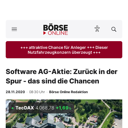
A
ktuelle Ausgabe BÖRSE ONLINE lesen
Börse
+++ attraktive Chance für Anleger +++ Dieser
Nutzfahrzeugkonzern überzeugt +++
News
Anlageprodukte
Software AG-Aktie: Zurück in der
Spur - das sind die Chancen
Finanz-Check
28.11.2020
· 08:30 Uhr
·
Börse Online Redaktion
Abo & Shop
TecDAX
4.068,78
+1,69
%
BO-Musterdepots
Experten