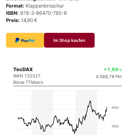
Format:
Klappenbroschur
ISBN:
978-3-86470-785-8
Preis:
14,90 €
Im Shop kaufen
TecDAX
+1,69
%
WKN 720327
4.068,78
Pkt
Börse TTMzero
4000
3500