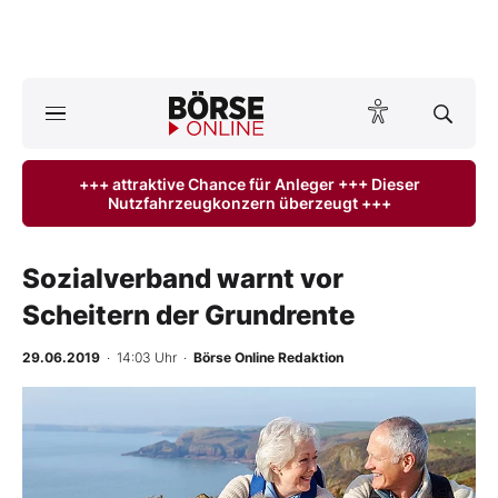
A
ktuelle Ausgabe BÖRSE ONLINE lesen
Börse
+++ attraktive Chance für Anleger +++ Dieser
Nutzfahrzeugkonzern überzeugt +++
News
Anlageprodukte
Sozialverband warnt vor
Scheitern der Grundrente
Finanz-Check
29.06.2019
· 14:03 Uhr
·
Börse Online Redaktion
Abo & Shop
BO-Musterdepots
Experten