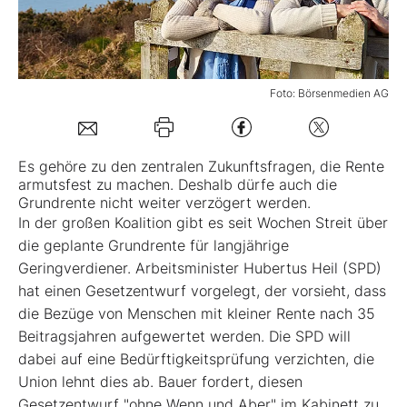
Mein B:O
Foto: Börsenmedien AG
Mein Konto
Folgen Sie uns
Es gehöre zu den zentralen Zukunftsfragen, die Rente
armutsfest zu machen. Deshalb dürfe auch die
Grundrente nicht weiter verzögert werden.
Kontakt
In der großen Koalition gibt es seit Wochen Streit über
die geplante Grundrente für langjährige
Geringverdiener. Arbeitsminister Hubertus Heil (SPD)
hat einen Gesetzentwurf vorgelegt, der vorsieht, dass
die Bezüge von Menschen mit kleiner Rente nach 35
Beitragsjahren aufgewertet werden. Die SPD will
dabei auf eine Bedürftigkeitsprüfung verzichten, die
Union lehnt dies ab. Bauer fordert, diesen
Gesetzentwurf "ohne Wenn und Aber" im Kabinett zu