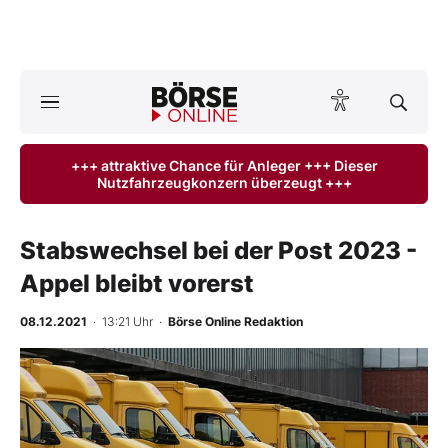
Börse
News
+++ attraktive Chance für Anleger +++ Dieser
Nutzfahrzeugkonzern überzeugt +++
Anlageprodukte
Finanz-Check
Stabswechsel bei der Post 2023 -
Appel bleibt vorerst
Abo & Shop
08.12.2021
· 13:21 Uhr
·
Börse Online Redaktion
BO-Musterdepots
Experten
Mein B:O