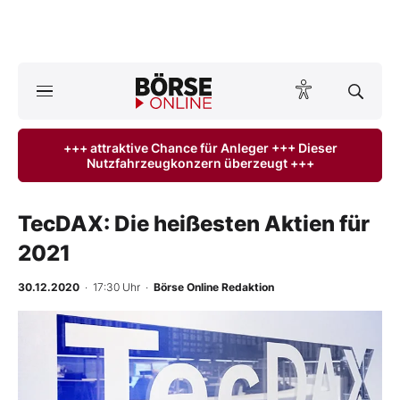
A
ktuelle Ausgabe BÖRSE ONLINE lesen
Börse
+++ attraktive Chance für Anleger +++ Dieser
Nutzfahrzeugkonzern überzeugt +++
News
Anlageprodukte
TecDAX: Die heißesten Aktien für
2021
Finanz-Check
30.12.2020
· 17:30 Uhr
·
Börse Online Redaktion
Abo & Shop
BO-Musterdepots
Experten