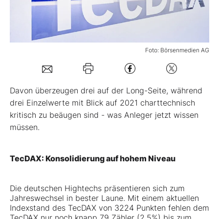
Mein B:O
Foto: Börsenmedien AG
Mein Konto
Folgen Sie uns
Davon überzeugen drei auf der Long-Seite, während
drei Einzelwerte mit Blick auf 2021 charttechnisch
kritisch zu beäugen sind - was Anleger jetzt wissen
Kontakt
müssen.
TecDAX: Konsolidierung auf hohem Niveau
Die deutschen Hightechs präsentieren sich zum
Jahreswechsel in bester Laune. Mit einem aktuellen
Indexstand des TecDAX von 3224 Punkten fehlen dem
TecDAX nur noch knapp 79 Zähler (2,5%) bis zum