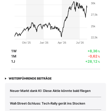
30k
27,5k
25k
22,5k
Okt '25
Jan '26
Apr '26
Jul '26
1W
+8,36
%
1M
-0,62
%
1J
+28,12
%
WEITERFÜHRENDE BEITRÄGE
Neuer Markt dank KI: Diese Aktie könnte bald fliegen
Wall‑Street‑Schluss: Tech‑Rally gerät ins Stocken