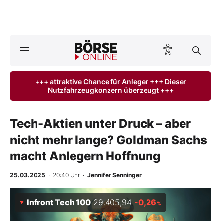
A
ktuelle Ausgabe BÖRSE ONLINE lesen
Börse
+++ attraktive Chance für Anleger +++ Dieser
Nutzfahrzeugkonzern überzeugt +++
News
Anlageprodukte
Tech-Aktien unter Druck – aber
nicht mehr lange? Goldman Sachs
Finanz-Check
macht Anlegern Hoffnung
Abo & Shop
25.03.2025
· 20:40 Uhr
·
Jennifer Senninger
BO-Musterdepots
Infront Tech 100
29.405,94
-0,26
%
Experten