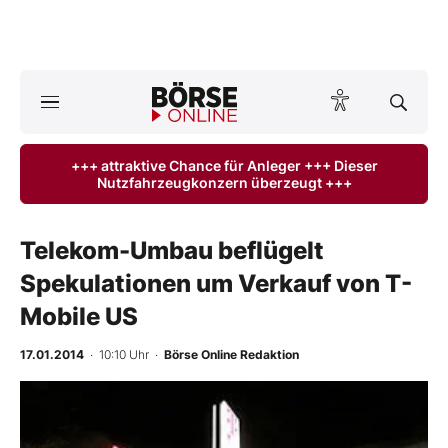
A
ktuelle Ausgabe BÖRSE ONLINE lesen
Börse
+++ attraktive Chance für Anleger +++ Dieser
Nutzfahrzeugkonzern überzeugt +++
News
Anlageprodukte
Telekom-Umbau beflügelt
Spekulationen um Verkauf von T-
Finanz-Check
Mobile US
Abo & Shop
17.01.2014
· 10:10 Uhr
·
Börse Online Redaktion
BO-Musterdepots
Experten