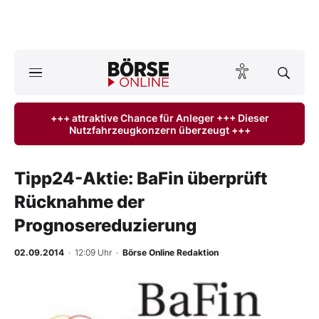
Börse
News
+++ attraktive Chance für Anleger +++ Dieser
Nutzfahrzeugkonzern überzeugt +++
Anlageprodukte
Finanz-Check
Tipp24-Aktie: BaFin überprüft
Rücknahme der
Abo & Shop
Prognosereduzierung
BO-Musterdepots
02.09.2014
· 12:09 Uhr
·
Börse Online Redaktion
Experten
Mein B:O