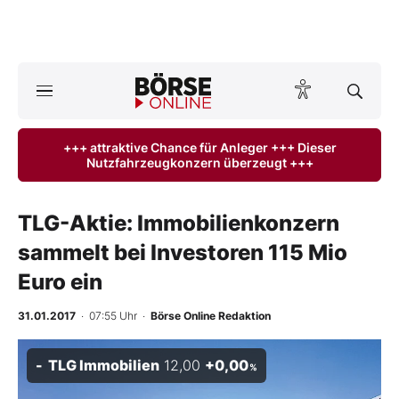
Börse
News
+++ attraktive Chance für Anleger +++ Dieser
Nutzfahrzeugkonzern überzeugt +++
Anlageprodukte
Finanz-Check
TLG-Aktie: Immobilienkonzern
sammelt bei Investoren 115 Mio
Abo & Shop
Euro ein
BO-Musterdepots
31.01.2017
· 07:55 Uhr
·
Börse Online Redaktion
Experten
TLG Immobilien
12,00
+0,00
%
Mein B:O