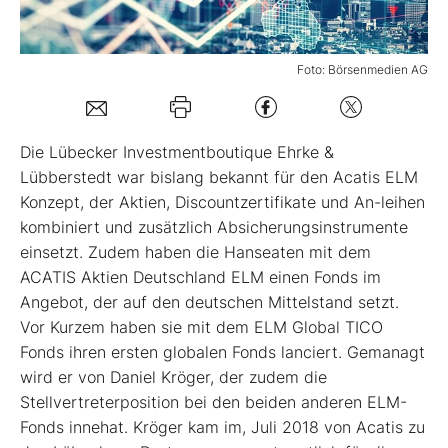
Mein B:O
Foto: Börsenmedien AG
Mein Konto
Die Lübecker Investmentboutique Ehrke &
Folgen Sie uns
Lübberstedt war bislang bekannt für den Acatis ELM
Konzept, der Aktien, Discountzertifikate und An-leihen
kombiniert und zusätzlich Absicherungsinstrumente
Kontakt
einsetzt. Zudem haben die Hanseaten mit dem
ACATIS Aktien Deutschland ELM einen Fonds im
Angebot, der auf den deutschen Mittelstand setzt.
Vor Kurzem haben sie mit dem ELM Global TICO
Fonds ihren ersten globalen Fonds lanciert. Gemanagt
wird er von Daniel Kröger, der zudem die
Stellvertreterposition bei den beiden anderen ELM-
Fonds innehat. Kröger kam im, Juli 2018 von Acatis zu