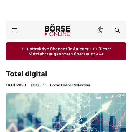
A
ktuelle Ausgabe BÖRSE ONLINE lesen
Börse
+++ attraktive Chance für Anleger +++ Dieser
Nutzfahrzeugkonzern überzeugt +++
News
Anlageprodukte
Total digital
Finanz-Check
16.01.2020
· 19:00 Uhr
·
Börse Online Redaktion
Abo & Shop
BO-Musterdepots
Experten