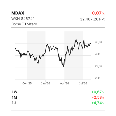
MDAX
-0,07
%
WKN 846741
32.407,20
Pkt
Börse TTMzero
32,5k
30k
27,5k
25k
Okt '25
Jan '26
Apr '26
Jul '26
1W
+0,67
%
1M
-2,58
%
1J
+4,74
%