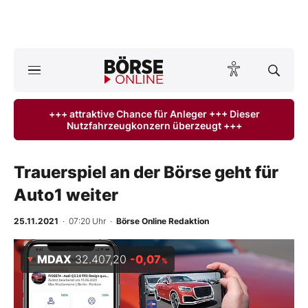
Börse
News
+++ attraktive Chance für Anleger +++ Dieser
Nutzfahrzeugkonzern überzeugt +++
Anlageprodukte
Finanz-Check
Trauerspiel an der Börse geht für
Auto1 weiter
Abo & Shop
25.11.2021
· 07:20 Uhr
·
Börse Online Redaktion
BO-Musterdepots
MDAX
32.407,20
-0,07
%
Experten
Mein B:O