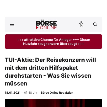
A
ktuelle Ausgabe BÖRSE ONLINE lesen
Börse
+++ attraktive Chance für Anleger +++ Dieser
Nutzfahrzeugkonzern überzeugt +++
News
Anlageprodukte
TUI-Aktie: Der Reisekonzern will
mit dem dritten Hilfspaket
Finanz-Check
durchstarten - Was Sie wissen
Abo & Shop
müssen
BO-Musterdepots
18.01.2021
· 07:48 Uhr
·
Börse Online Redaktion
Experten
-
%