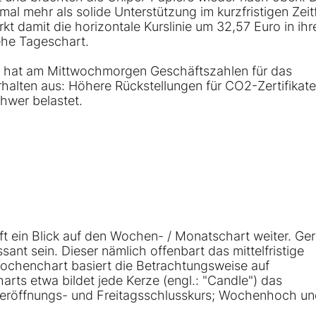
nmal mehr als solide Unterstützung im kurzfristigen Zeit
kt damit die horizontale Kurslinie um 32,57 Euro in ihr
ehe Tageschart.
E hat am Mittwochmorgen Geschäftszahlen für das
erhalten aus: Höhere Rückstellungen für CO2-Zertifikate
hwer belastet.
lft ein Blick auf den Wochen- / Monatschart weiter. Ge
ant sein. Dieser nämlich offenbart das mittelfristige
ochenchart basiert die Betrachtungsweise auf
rts etwa bildet jede Kerze (engl.: "Candle") das
röffnungs- und Freitagsschlusskurs; Wochenhoch und 