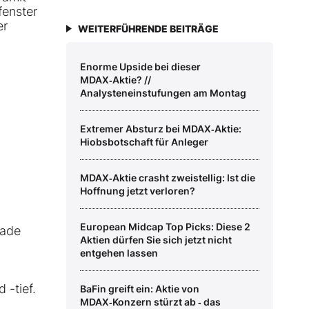
fenster
er
WEITERFÜHRENDE BEITRÄGE
Enorme Upside bei dieser
MDAX‑Aktie? //
Analysteneinstufungen am Montag
Extremer Absturz bei MDAX‑Aktie:
Hiobsbotschaft für Anleger
MDAX‑Aktie crasht zweistellig: Ist die
Hoffnung jetzt verloren?
European Midcap Top Picks: Diese 2
rade
Aktien dürfen Sie sich jetzt nicht
entgehen lassen
-tief.
BaFin greift ein: Aktie von
MDAX‑Konzern stürzt ab ‑ das