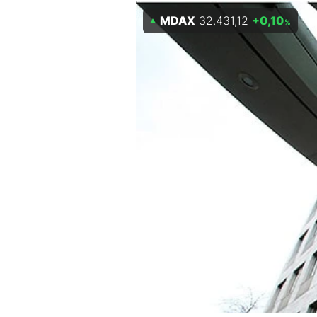
Experten
MDAX
32.431,12
+0,10
%
Mein B:O
Mein Konto
Folgen Sie uns
Kontakt