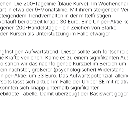
ehen: Die 200-Tagelinie (blaue Kurve). Im Wochenchar
rt in etwa der 9-Monatslinie. Mit ihrem steigenden Ver
steigendem Trendverhalten in der mittelfristigen
erläuft bei derzeit knapp 30 Euro. Eine Uniper-Aktie k
angenen 200-Handelstage - ein Zeichen von Stärke.
 den Kursen als Unterstützung im Falle etwaiger
gfristigen Aufwärtstrend. Dieser sollte sich fortschrei
ue Kräfte verliehen. Käme es zu einem signifikanten A
so sähen wir das nachfolgende Kursziel im Bereich um
 ein nächster, größerer (psychologischer) Widerstand
Uniper-Aktie: um 33 Euro. Das Aufwärtspotenzial, allein
eits lässt sich aktuell im Falle der Uniper SE mit relati
önnten sich knapp unterhalb signifikanter
bgebildete Tabelle. Damit überzeugt der Basiswert gege