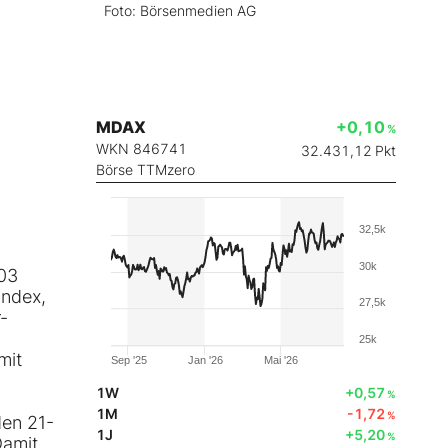
Foto: Börsenmedien AG
MDAX
+0,10
%
WKN 846741
32.431,12
Pkt
Börse TTMzero
32,5k
30k
,03
Index,
27,5k
-
25k
mit
Sep '25
Jan '26
Mai '26
1W
+0,57
%
1M
-1,72
%
den 21-
1J
+5,20
%
Damit