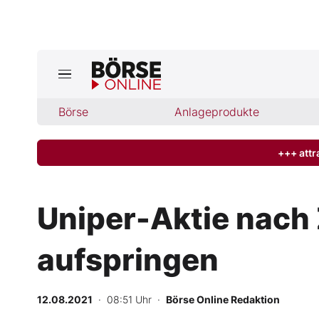
Jetzt a
ktuelle Ausgabe BÖRSE ONLINE lese
Börse
Börse
Anlageprodukte
News
+++ attr
Anlageprodukte
Uniper-Aktie nach 
Finanz-Check
aufspringen
Abo & Shop
BO-Musterdepots
12.08.2021
· 08:51 Uhr
·
Börse Online Redaktion