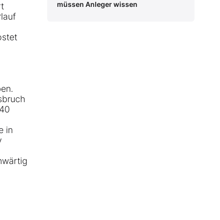
müssen Anleger wissen
t
lauf
ostet
ben.
usbruch
 40
e in
v
nwärtig