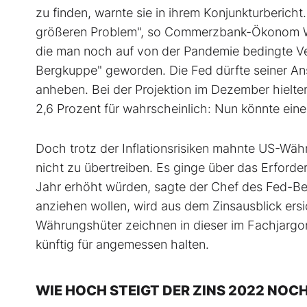
zu finden, warnte sie in ihrem Konjunkturbericht
größeren Problem", so Commerzbank-Ökonom Weid
die man noch auf von der Pandemie bedingte Ver
Bergkuppe" geworden. Die Fed dürfte seiner Ansi
anheben. Bei der Projektion im Dezember hielte
2,6 Prozent für wahrscheinlich: Nun könnte ei
Doch trotz der Inflationsrisiken mahnte US-Währ
nicht zu übertreiben. Es ginge über das Erforder
Jahr erhöht würden, sagte der Chef des Fed-Be
anziehen wollen, wird aus dem Zinsausblick ersic
Währungshüter zeichnen in dieser im Fachjargon 
künftig für angemessen halten.
WIE HOCH STEIGT DER ZINS 2022 NOC