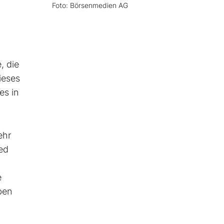
Foto: Börsenmedien AG
, die
ieses
es in
ehr
ed
e
ben