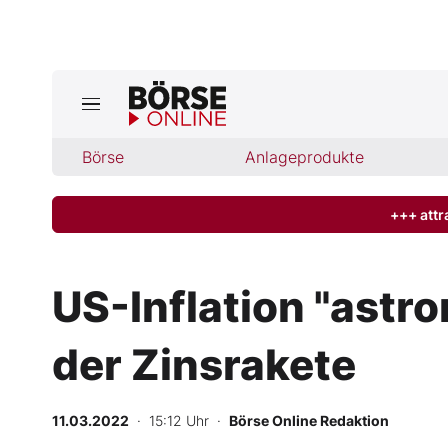
Jetzt a
ktuelle Ausgabe BÖRSE ONLINE lese
Börse
Börse
Anlageprodukte
News
+++ attr
Anlageprodukte
US-Inflation "astr
Finanz-Check
der Zinsrakete
Abo & Shop
BO-Musterdepots
11.03.2022
· 15:12 Uhr
·
Börse Online Redaktion