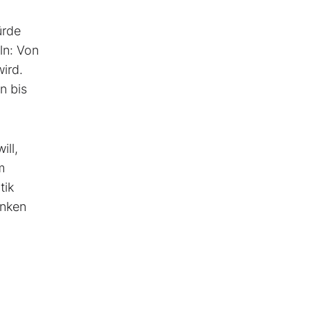
ürde
ln: Von
ird.
n bis
ill,
m
tik
anken