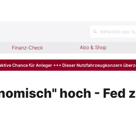
n
WKN/ISIN oder Su
Abo & Shop
Finanz-Check
aktive Chance für Anleger +++ Dieser Nutzfahrzeugkonzern über
onomisch" hoch - Fed 