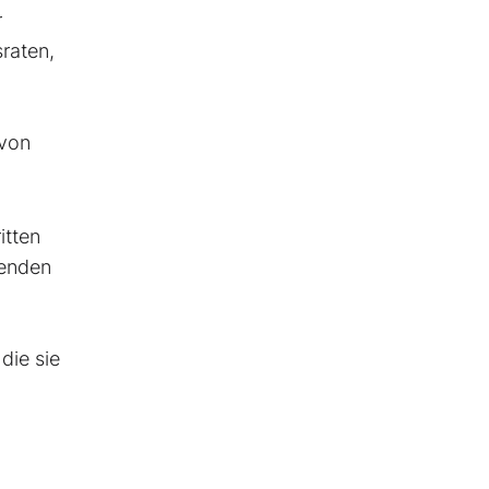
r
raten,
 von
itten
fenden
die sie