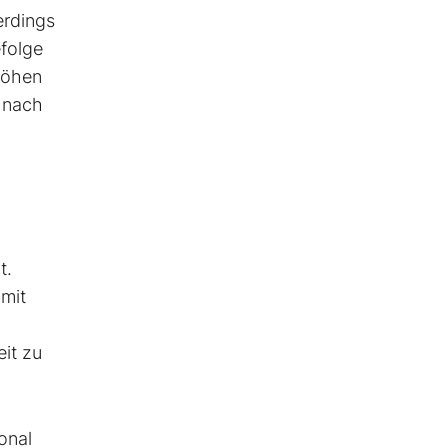
erdings
efolge
höhen
 nach
t.
omit
eit zu
onal