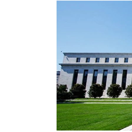
Experten
Mein B:O
Mein Konto
Folgen Sie uns
Kontakt