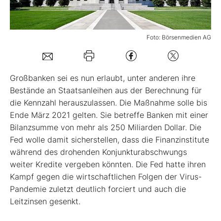
Mein B:O
Foto: Börsenmedien AG
Mein Konto
Großbanken sei es nun erlaubt, unter anderen ihre
Folgen Sie uns
Bestände an Staatsanleihen aus der Berechnung für
die Kennzahl herauszulassen. Die Maßnahme solle bis
Ende März 2021 gelten. Sie betreffe Banken mit einer
Kontakt
Bilanzsumme von mehr als 250 Miliarden Dollar. Die
Fed wolle damit sicherstellen, dass die Finanzinstitute
während des drohenden Konjunkturabschwungs
weiter Kredite vergeben könnten. Die Fed hatte ihren
Kampf gegen die wirtschaftlichen Folgen der Virus-
Pandemie zuletzt deutlich forciert und auch die
Leitzinsen gesenkt.