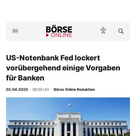
A
ktuelle Ausgabe BÖRSE ONLINE lesen
Börse
News
US-Notenbank Fed lockert
vorübergehend einige Vorgaben
Anlageprodukte
für Banken
Finanz-Check
02.04.2020
· 09:39 Uhr
·
Börse Online Redaktion
Abo & Shop
BO-Musterdepots
Experten