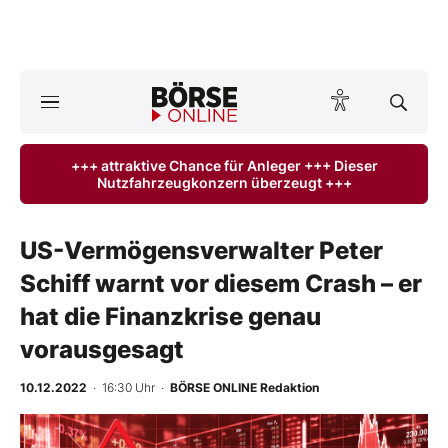
A
ktuelle Ausgabe BÖRSE ONLINE lesen
Börse
+++ attraktive Chance für Anleger +++ Dieser
Nutzfahrzeugkonzern überzeugt +++
News
Anlageprodukte
US-Vermögensverwalter Peter
Schiff warnt vor diesem Crash – er
Finanz-Check
hat die Finanzkrise genau
Abo & Shop
vorausgesagt
BO-Musterdepots
10.12.2022
· 16:30 Uhr
·
BÖRSE ONLINE Redaktion
Experten