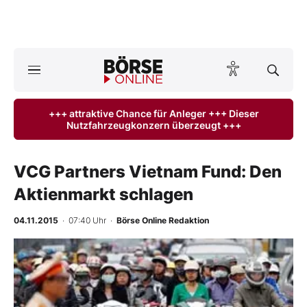
A
ktuelle Ausgabe BÖRSE ONLINE lesen
Börse
+++ attraktive Chance für Anleger +++ Dieser
Nutzfahrzeugkonzern überzeugt +++
News
Anlageprodukte
VCG Partners Vietnam Fund: Den
Aktienmarkt schlagen
Finanz-Check
04.11.2015
· 07:40 Uhr
·
Börse Online Redaktion
Abo & Shop
BO-Musterdepots
Experten