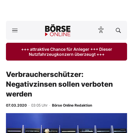
A
ktuelle Ausgabe BÖRSE ONLINE lesen
Börse
+++ attraktive Chance für Anleger +++ Dieser
Nutzfahrzeugkonzern überzeugt +++
News
Anlageprodukte
Verbraucherschützer:
Negativzinsen sollen verboten
Finanz-Check
werden
Abo & Shop
07.03.2020
· 03:05 Uhr
·
Börse Online Redaktion
BO-Musterdepots
Experten